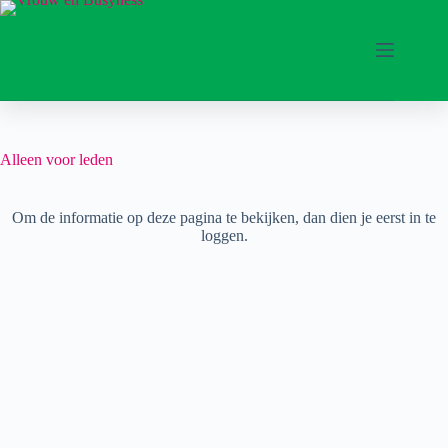
Ga
naar
de
inhoud
Alleen voor leden
Om de informatie op deze pagina te bekijken, dan dien je eerst in te
loggen.
Gebruikersnaam of Emailadres
*
Wachtwoord
*