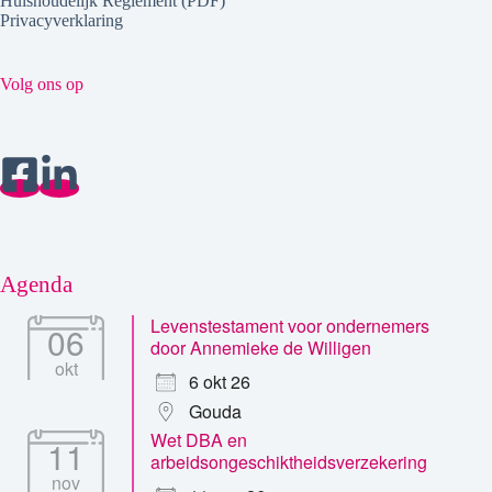
Huishoudelijk Reglement (PDF)
Privacyverklaring
Volg ons op
Agenda
Levenstestament voor ondernemers
06
door Annemieke de Willigen
okt
6 okt 26
Gouda
Wet DBA en
11
arbeidsongeschiktheidsverzekering
nov