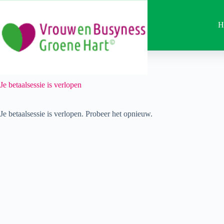
Ga
naar
de
H
inhoud
Je betaalsessie is verlopen
Je betaalsessie is verlopen. Probeer het opnieuw.