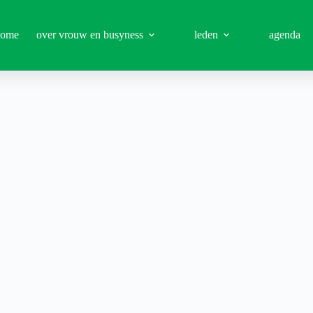
ome
over vrouw en busyness
leden
agenda