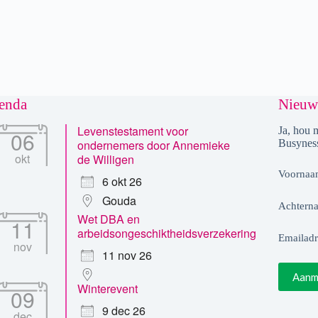
enda
Nieuws
Levenstestament voor
Ja, hou 
06
ondernemers door Annemieke
Busynes
okt
de Willigen
Voornaa
6 okt 26
Gouda
Achtern
Wet DBA en
11
arbeidsongeschiktheidsverzekering
Emailadr
nov
11 nov 26
Winterevent
09
9 dec 26
dec