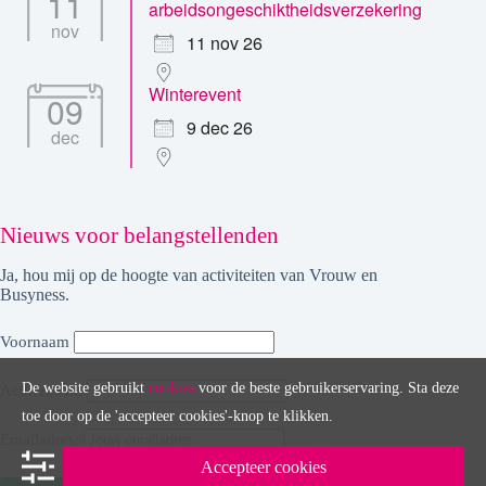
11
arbeidsongeschiktheidsverzekering
nov
11 nov 26
Winterevent
09
9 dec 26
dec
Nieuws voor belangstellenden
Ja, hou mij op de hoogte van activiteiten van Vrouw en
Busyness.
Voornaam
De website gebruikt
cookies
voor de beste gebruikerservaring. Sta deze
Achternaam
toe door op de 'accepteer cookies'-knop te klikken.
Emailadres:
Accepteer cookies