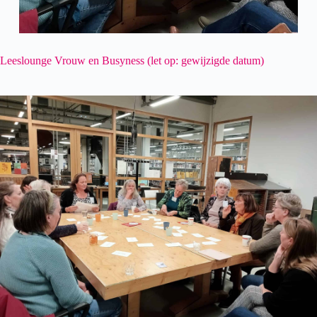
Leeslounge Vrouw en Busyness (let op: gewijzigde datum)