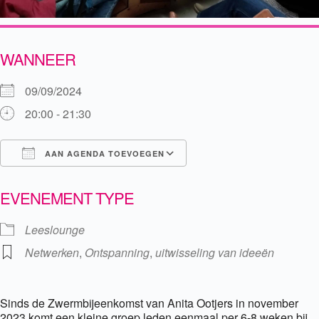
WANNEER
09/09/2024
20:00 - 21:30
AAN AGENDA TOEVOEGEN
Download ICS
Google Calendar
EVENEMENT TYPE
Leeslounge
Netwerken
,
Ontspanning
,
uitwisseling van ideeën
Sinds de Zwermbijeenkomst van Anita Ootjers in november
2023 komt een kleine groep leden eenmaal per 6-8 weken bij