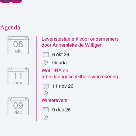
Agenda
Levenstestament voor ondernemers
06
door Annemieke de Willigen
okt
6 okt 26
Gouda
Wet DBA en
11
arbeidsongeschiktheidsverzekering
nov
11 nov 26
Winterevent
09
9 dec 26
dec