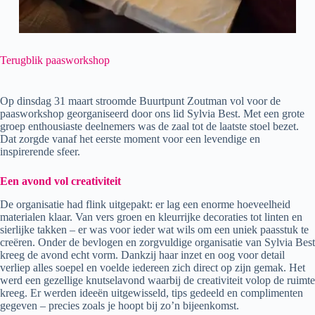
Terugblik paasworkshop
Op dinsdag 31 maart stroomde Buurtpunt Zoutman vol voor de
paasworkshop georganiseerd door ons lid Sylvia Best. Met een grote
groep enthousiaste deelnemers was de zaal tot de laatste stoel bezet.
Dat zorgde vanaf het eerste moment voor een levendige en
inspirerende sfeer.
Een avond vol creativiteit
De organisatie had flink uitgepakt: er lag een enorme hoeveelheid
materialen klaar. Van vers groen en kleurrijke decoraties tot linten en
sierlijke takken – er was voor ieder wat wils om een uniek paasstuk te
creëren. Onder de bevlogen en zorgvuldige organisatie van Sylvia Best
kreeg de avond echt vorm. Dankzij haar inzet en oog voor detail
verliep alles soepel en voelde iedereen zich direct op zijn gemak. Het
werd een gezellige knutselavond waarbij de creativiteit volop de ruimte
kreeg. Er werden ideeën uitgewisseld, tips gedeeld en complimenten
gegeven – precies zoals je hoopt bij zo’n bijeenkomst.