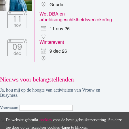
Gouda
Wet DBA en
11
arbeidsongeschiktheidsverzekering
nov
11 nov 26
Winterevent
09
9 dec 26
dec
Nieuws voor belangstellenden
Ja, hou mij op de hoogte van activiteiten van Vrouw en
Busyness.
Voornaam
De website gebruikt
cookies
voor de beste gebruikerservaring. Sta deze
Achternaam
toe door op de 'accepteer cookies'-knop te klikken.