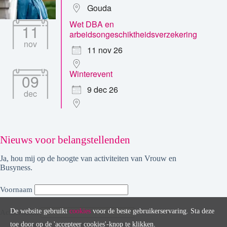
Gouda
Wet DBA en
11
arbeidsongeschiktheidsverzekering
nov
11 nov 26
Winterevent
09
9 dec 26
dec
Nieuws voor belangstellenden
Ja, hou mij op de hoogte van activiteiten van Vrouw en
Busyness.
Voornaam
De website gebruikt
cookies
voor de beste gebruikerservaring. Sta deze
Achternaam
toe door op de 'accepteer cookies'-knop te klikken.