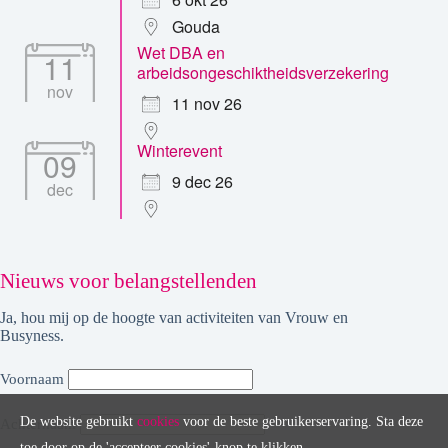
Gouda
Wet DBA en
11
arbeidsongeschiktheidsverzekering
nov
11 nov 26
Winterevent
09
9 dec 26
dec
Nieuws voor belangstellenden
Ja, hou mij op de hoogte van activiteiten van Vrouw en
Busyness.
Voornaam
De website gebruikt
cookies
voor de beste gebruikerservaring. Sta deze
Achternaam
toe door op de 'accepteer cookies'-knop te klikken.