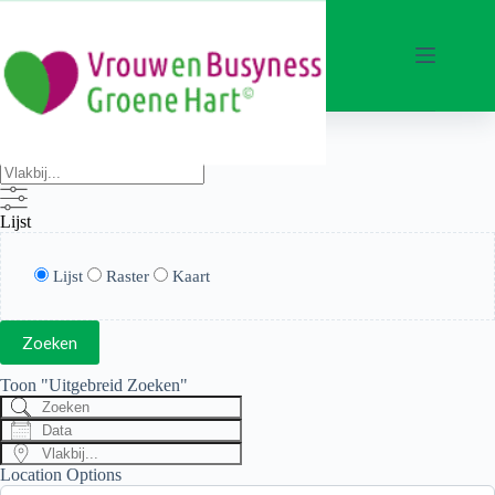
Ga
naar
de
inhoud
Zoeken
Vlakbij...
Lijst
Weergave
Lijst
Raster
Kaart
type
zoek
resultaten
Zoeken
Toon "Uitgebreid Zoeken"
Zoeken
Data
Vlakbij...
Location Options
Land