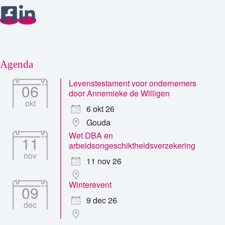
Agenda
Levenstestament voor ondernemers
06
door Annemieke de Willigen
okt
6 okt 26
Gouda
Wet DBA en
11
arbeidsongeschiktheidsverzekering
nov
11 nov 26
Winterevent
09
9 dec 26
dec